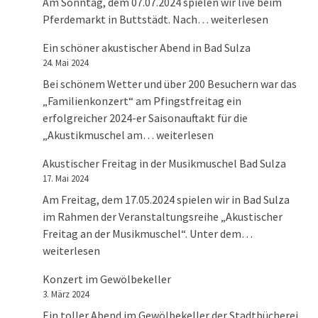
Am Sonntag, dem 07.07.2024 spielen wir live beim
Live zum 40. Pferdema
Pferdemarkt in Buttstädt. Nach…
weiterlesen
Ein schöner akustischer Abend in Bad Sulza
24. Mai 2024
Bei schönem Wetter und über 200 Besuchern war das
„Familienkonzert“ am Pfingstfreitag ein
erfolgreicher 2024-er Saisonauftakt für die
Ein schöner akustischer Abend in
„Akustikmuschel am…
weiterlesen
Akustischer Freitag in der Musikmuschel Bad Sulza
17. Mai 2024
Am Freitag, dem 17.05.2024 spielen wir in Bad Sulza
im Rahmen der Veranstaltungsreihe „Akustischer
Akustischer 
Freitag an der Musikmuschel“. Unter dem…
weiterlesen
Konzert im Gewölbekeller
3. März 2024
Ein toller Abend im Gewölbekeller der Stadtbücherei