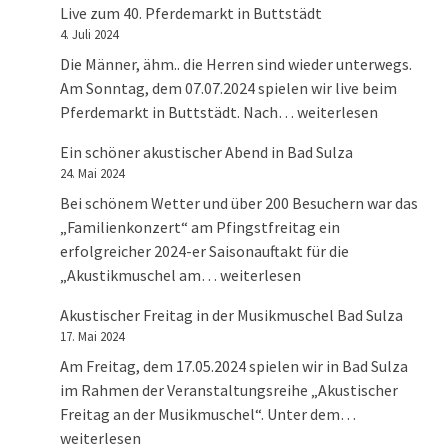
Live zum 40. Pferdemarkt in Buttstädt
4. Juli 2024
Die Männer, ähm.. die Herren sind wieder unterwegs.
Am Sonntag, dem 07.07.2024 spielen wir live beim
Live zum 40. Pferdema
Pferdemarkt in Buttstädt. Nach…
weiterlesen
Ein schöner akustischer Abend in Bad Sulza
24. Mai 2024
Bei schönem Wetter und über 200 Besuchern war das
„Familienkonzert“ am Pfingstfreitag ein
erfolgreicher 2024-er Saisonauftakt für die
Ein schöner akustischer Abend in
„Akustikmuschel am…
weiterlesen
Akustischer Freitag in der Musikmuschel Bad Sulza
17. Mai 2024
Am Freitag, dem 17.05.2024 spielen wir in Bad Sulza
im Rahmen der Veranstaltungsreihe „Akustischer
Akustischer 
Freitag an der Musikmuschel“. Unter dem…
weiterlesen