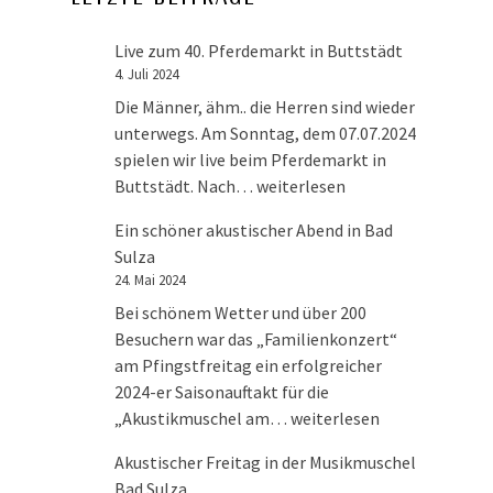
Live zum 40. Pferdemarkt in Buttstädt
4. Juli 2024
Die Männer, ähm.. die Herren sind wieder
unterwegs. Am Sonntag, dem 07.07.2024
spielen wir live beim Pferdemarkt in
Live zum 40. Pferdemarkt in Bu
Buttstädt. Nach…
weiterlesen
Ein schöner akustischer Abend in Bad
Sulza
24. Mai 2024
Bei schönem Wetter und über 200
Besuchern war das „Familienkonzert“
am Pfingstfreitag ein erfolgreicher
2024-er Saisonauftakt für die
Ein schöner akustischer Ab
„Akustikmuschel am…
weiterlesen
Akustischer Freitag in der Musikmuschel
Bad Sulza