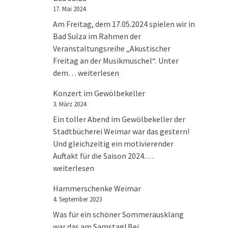
17. Mai 2024
Am Freitag, dem 17.05.2024 spielen wir in
Bad Sulza im Rahmen der
Veranstaltungsreihe „Akustischer
Freitag an der Musikmuschel“. Unter
Akustischer Freitag in der Musikmuschel Ba
dem…
weiterlesen
Konzert im Gewölbekeller
3. März 2024
Ein toller Abend im Gewölbekeller der
Stadtbücherei Weimar war das gestern!
Und gleichzeitig ein motivierender
Konzert im Gewölbek
Auftakt für die Saison 2024.…
weiterlesen
Hammerschenke Weimar
4. September 2023
Was für ein schöner Sommerausklang
war das am Samstag! Bei