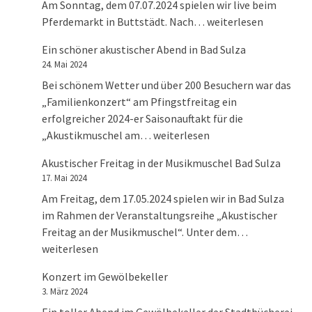
Am Sonntag, dem 07.07.2024 spielen wir live beim
Live zum 40. Pferdema
Pferdemarkt in Buttstädt. Nach…
weiterlesen
Ein schöner akustischer Abend in Bad Sulza
24. Mai 2024
Bei schönem Wetter und über 200 Besuchern war das
„Familienkonzert“ am Pfingstfreitag ein
erfolgreicher 2024-er Saisonauftakt für die
Ein schöner akustischer Abend in
„Akustikmuschel am…
weiterlesen
Akustischer Freitag in der Musikmuschel Bad Sulza
17. Mai 2024
Am Freitag, dem 17.05.2024 spielen wir in Bad Sulza
im Rahmen der Veranstaltungsreihe „Akustischer
Akustischer 
Freitag an der Musikmuschel“. Unter dem…
weiterlesen
Konzert im Gewölbekeller
3. März 2024