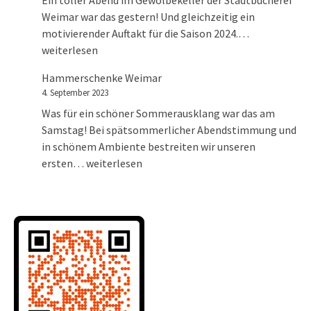
Ein toller Abend im Gewölbekeller der Stadtbücherei
Weimar war das gestern! Und gleichzeitig ein
Konzert im 
motivierender Auftakt für die Saison 2024.…
weiterlesen
Hammerschenke Weimar
4. September 2023
Was für ein schöner Sommerausklang war das am
Samstag! Bei spätsommerlicher Abendstimmung und
in schönem Ambiente bestreiten wir unseren
Hammerschenke Weimar
ersten…
weiterlesen